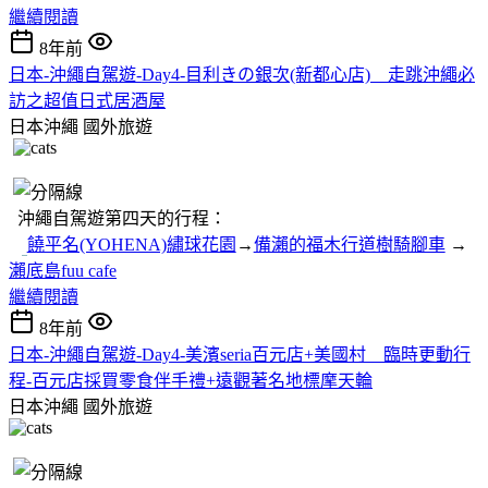
繼續閱讀
8年前
日本-沖繩自駕遊-Day4-目利きの銀次(新都心店) 走跳沖繩必
訪之超值日式居酒屋
日本沖繩
國外旅遊
沖繩自駕遊第四天的行程：
饒平名(YOHENA)繡球花園
→
備瀨的福木行道樹騎腳車
→
瀨底島fuu cafe
繼續閱讀
8年前
日本-沖繩自駕遊-Day4-美濱seria百元店+美國村 臨時更動行
程-百元店採買零食伴手禮+遠觀著名地標摩天輪
日本沖繩
國外旅遊