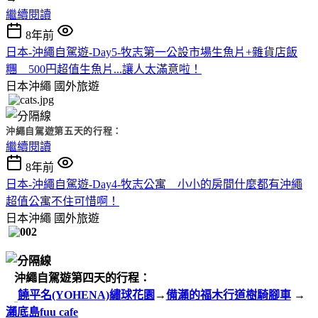
繼續閱讀
8年前
日本-沖繩自駕遊-Day5-牧志第一公設市場生魚片+雜貨店飯
糰 500円超值生魚片...讓人太滿意啦！
日本沖繩
國外旅遊
沖繩自駕遊第五天的行程：
繼續閱讀
8年前
日本-沖繩自駕遊-Day4-牧志公寓 小小的房間什麼都有沖繩
超值公寓不住可惜啊！
日本沖繩
國外旅遊
沖繩自駕遊第四天的行程：
饒平名(YOHENA)繡球花園
→
備瀨的福木行道樹騎腳車
→
瀨底島fuu cafe