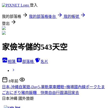
登入
我的部落格
我的部落格後台
我的帳號
登出
家儉岑儲的543天空
相簿
部落格
名片
8年前
日本-沖繩自駕遊-Day5-單軌電車體驗+機場國內線ポークたま
ごおにぎり豬肉飯糰 快樂自由行圓滿回家去
日本沖繩
國外旅遊