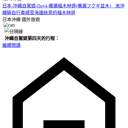
日本-沖繩自駕遊-Day4-備瀨福木林道(備瀨フクギ並木) 來沖
繩騎自行車感受海邊綠意的福木林道
日本沖繩
國外旅遊
沖繩自駕遊第四天的行程：
繼續閱讀