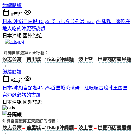
繼續閱讀
8年前
日本-沖繩自駕遊-Day5-てぃしらじそばTisilaji沖繩麵 來吃在
地人吃的沖繩蕎麥麵
日本沖繩
國外旅遊
沖繩自駕遊第五天行程：
牧志公寓
→
首里城
→
Tisilaji沖繩麵
→
波上宮
→
世豐商店壺屋通
→
繼續閱讀
8年前
日本-沖繩自駕遊-Day5-首里城琉球舞 紅吱吱古琉球王國皇
宮沖繩必訪的古蹟
日本沖繩
國外旅遊
沖繩自駕遊第五天原訂的行程：
牧志公寓
→
首里城
→
Tisilaji沖繩麵
→
波上宮
→
世豐商店壺屋通
→