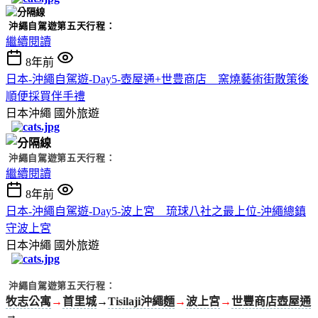
沖繩自駕遊第五天行程：
繼續閱讀
8年前
日本-沖繩自駕遊-Day5-壺屋通+世豊商店 窯燒藝術街散策後
順便採買伴手禮
日本沖繩
國外旅遊
沖繩自駕遊第五天行程：
繼續閱讀
8年前
日本-沖繩自駕遊-Day5-波上宮 琉球八社之最上位-沖繩總鎮
守波上宮
日本沖繩
國外旅遊
沖繩自駕遊第五天行程：
牧志公寓
→
首里城
→
Tisilaji沖繩麵
→
波上宮
→
世豐商店壺屋通
→