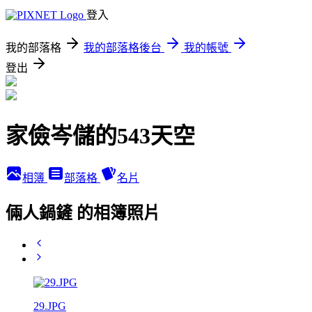
登入
我的部落格
我的部落格後台
我的帳號
登出
家儉岑儲的543天空
相簿
部落格
名片
倆人鍋鏟 的相簿照片
29.JPG