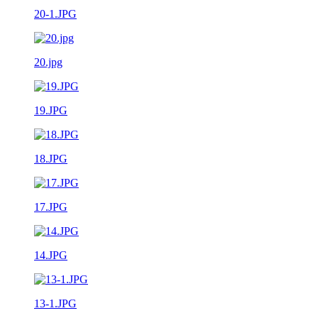
20-1.JPG
20.jpg
19.JPG
18.JPG
17.JPG
14.JPG
13-1.JPG