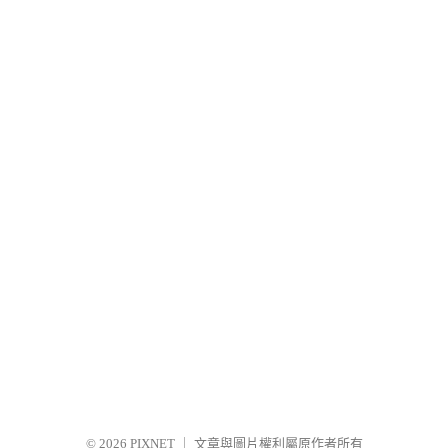
© 2026
PIXNET
｜
文章與圖片權利屬原作者所有