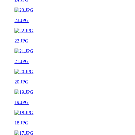
23.JPG
22.JPG
21.JPG
20.JPG
19.JPG
18.JPG