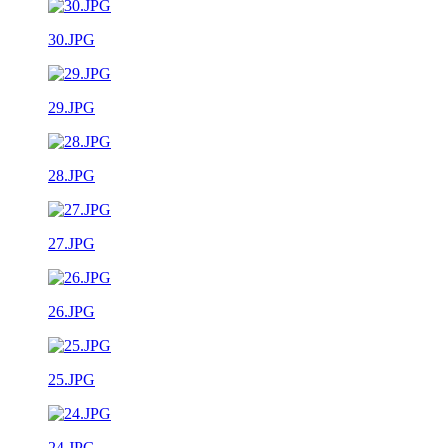
30.JPG
29.JPG
28.JPG
27.JPG
26.JPG
25.JPG
24.JPG