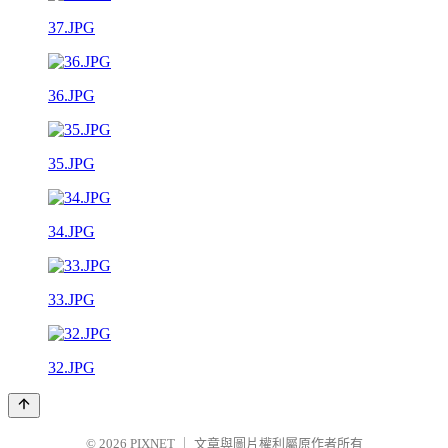
37.JPG
36.JPG
35.JPG
34.JPG
33.JPG
32.JPG
© 2026
PIXNET
｜
文章與圖片權利屬原作者所有