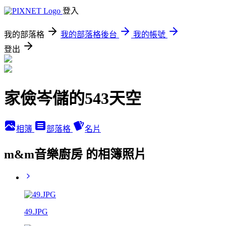
登入
我的部落格
我的部落格後台
我的帳號
登出
家儉岑儲的543天空
相簿
部落格
名片
m&m音樂廚房 的相簿照片
49.JPG