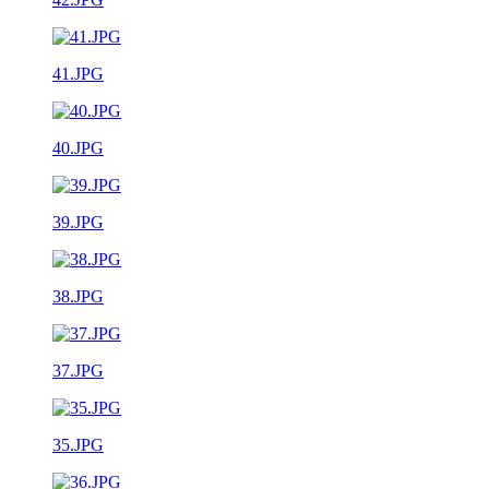
41.JPG
40.JPG
39.JPG
38.JPG
37.JPG
35.JPG