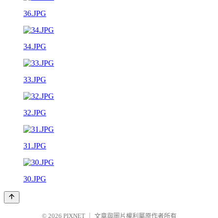
36.JPG
34.JPG
33.JPG
32.JPG
31.JPG
30.JPG
© 2026
PIXNET
｜
文章與圖片權利屬原作者所有